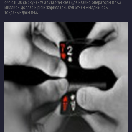
бөлісті. 30 қыркүйекте аяқталған кезеңде казино операторы 877,3
миллион доллар кірісін жариялады, бұл өткен жылдың осы
тоқсанындағы 843,1