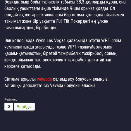
Эевидің өмір бойы турнирлік табысы 38,3 долларды құрап, оны
барлық уақыттағы ақша тізімінде 9-шы орынға қояды. Ол
сондай-ақ жоғары ставкалары бар қолма-қол ақша ойынымен
танымал және бір уақытта Full Tilt Покердегі ең үлкен
ойыншылардың бірі болды.
Эви келесі айда Wynn Las Vegas қаласында өтетін WPT әлем
чемпионатында жарысады және WPT «жанкүйерлермен
қарым-қатынастың бірегей тәжірибелік тәжірибесі, соның
ішінде ойыннан тыс эксклюзивті тәжірибе» деп атайтын
нәрсеге қатысады.
Сілтеме арқылы
wawada
сәлемдесу бонусын алыңыз.
Алғашқы депозитте сіз Vavada бонусын аласыз
Рейтинг:
0
Ұнайды