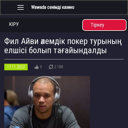
Wawada сенімді казино
Toggle
navigation
КІРУ
Тіркеу
Фил Айви әлемдік покер турының
елшісі болып тағайындалды
17.11.2022
0
2 188