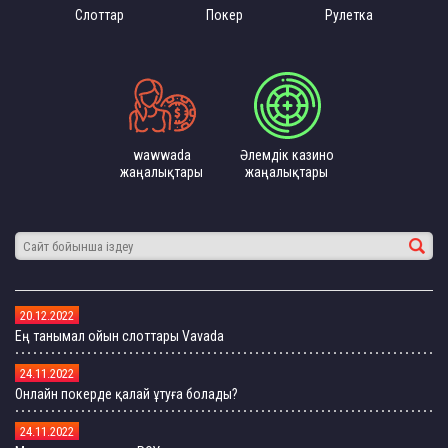
Слоттар
Покер
Рулетка
wawwada
Әлемдік казино
жаңалықтары
жаңалықтары
20.12.2022
Ең танымал ойын слоттары Vavada
24.11.2022
Онлайн покерде қалай ұтуға болады?
24.11.2022