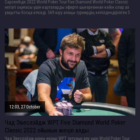
Сәрсенбіде 2022 World Poker Tour Five Diamond World Poker Classic
негізгі оқиғасы үшін карталарды эфирге шығарғаннан кейін олар аз
уақытты босқа өткізді. 569 кіру алаңы турнирдің кепілдендірілген 5
12:03, 27 October
Чад Эвеслэйдж WPT Five Diamond World Poker
Classic 2022 ойынын жеңіп алды
Чад Эвеслэйдж өзінің екінші WPT титулын алу үшін World Poker Tour