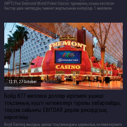
(WPT) Five Diamond World Poker Classic турнирінің соңғы кестесін
бастау үшін чиптердің төменгі жартысынан көтерілді. 1 миллион
12:31, 27 October
Бойд 877 миллион доллар кірісімен үшінші
тоқсанның күшті нәтижелері туралы хабарлайды;
тоқсан сайынғы EBITDAR дерлік рекордтық
көрсеткіш
Boyd Gaming жылдың үшінші тоқсанындағы қаржылық нәтижелерімен