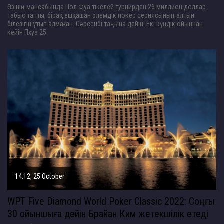
Өзінің мансабында Пол Фуа тікелей турнирден 26 миллион доллар
табыс тапты, бірақ ешқашан әлемдік покер сериясының алтын
білезігін ұтып алмаған. Сәрсенбі таңына дейін. Екі күндік ойыннан
кейін Пхуа 25
14:12, 25 October
WPT Five Diamond World Poker Classic 2022: Соңғы
30 ойыншыға дейін Брайан Ким жетекшілік етеді