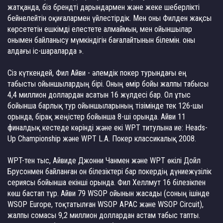
жатқанда, біз брендті дарындармен және жеке шеберлікті
бейнелейтін оқиғалармен үйлестірдік. Мен оны Филден жақсы
көрсететін ешкімді елестете алмаймын, мен ойыншылар
онымен байланысу мүмкіндігін бағалайтынын білемін. оны
алдағы іс-шараларда ».
Сіз күткендей, Фил Айви - әлемдік покер турындағы ең
табысты ойыншылардың бірі. Оның өмір бойы жалпы табысы
4,4 миллион доллардан асатын 16 жүлдесі бар. Ол ұтыс
бойынша барлық тур ойыншыларының тізімінде тек 126-шы
орында, бірақ жеңістер бойынша 8-ші орында. Айви 11
финалдық кестеде көрінді және екі WPT титулына ие: Heads-
Up Championship және WPT L.A. Покер классикалық 2008.
WPT-тен тыс, Айвиде Джонни Чанмен және WPT өкілі Дойл
Брусонмен байланған он білезіктері бар покердің дүниежүзілік
сериясы бойынша екінші орында. Фил Хеллмут 16 білезікпен
көш бастап тұр. Айви 79 WSOP ойынын жасады (соның ішінде
WSOP Europe, тоқтатылған WSOP APAC және WSOP Circuit),
жалпы сомасы 9,2 миллион доллардан астам табыс тапты.