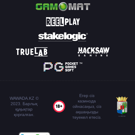
Егер сіз
WAWADA.KZ ©
казинода
2023. Барлық
ойнасаңыз, сіз
құқықтар
ақшаңызды
қорғалған.
тәуекел етесіз.