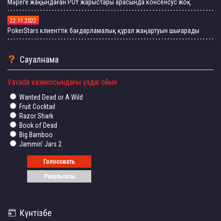
Мәреге жақындаған POY жарыстары арасында консенсус жоқ
22.11.2022
PokerStars клиенттік бағдарламалық құрал жаңартуын шығарады
Сауалнама
Vavada казиносындағы үздік ойын
Wanted Dead or A Wild
Fruit Cocktail
Razor Shark
Book of Dead
Big Bamboo
Jammin' Jars 2
Күнтізбе