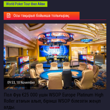
World Poker Tour
Фил Айви
Осы тақырып бойынша толығырақ:
09:53, 10 November
Пол Фуа €25 000 үшін WSOP Europe Platinum High
Roller атағын алып, бірінші WSOP білезігін жеңіп
алды.