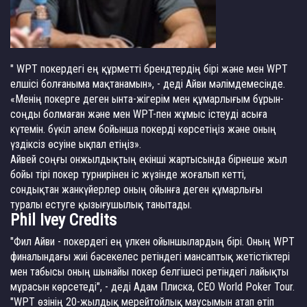
" WPT покердегі ең құрметті брендтердің бірі және мен WPT
елшісі болғаныма мақтанамын», - деді Айви мәлімдемесінде.
«Менің покерге деген ынта-жігерім мен құмарлығым бұрын-
соңды болмаған және мен WPT-пен жұмыс істеуді асыға
күтемін. бүкіл әлем бойынша покерді көрсетіңіз және оның
үздіксіз өсуіне ықпал етіңіз».
Айвей соңғы онжылдықтың екінші жартысында бірнеше жыл
бойы тірі покер турнирінен іс жүзінде жоғалып кетті,
сондықтан жанкүйерлер оның ойынға деген құмарлығы
туралы естуге қызығушылық танытады.
Phil Ivey Credits
"Фил Айви - покердегі ең үлкен ойыншылардың бірі. Оның WPT
финалындағы жиі бәсекелес ретіндегі мансаптық жетістіктері
мен табысы оның шынайы покер белгішесі ретіндегі лайықты
мұрасын көрсетеді", - деді Адам Плиска, CEO World Poker Tour.
"WPT өзінің 20-жылдық мерейтойлық маусымын атап өтіп