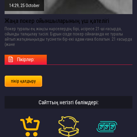
14:29, 25 October
Жаңа покер ойыншыларының үш қателігі
Покер туралы ең жақсы нәрселердің бірі, әсіресе 21-ші ғасырда,
ойынды талқылау тәсілі. Бұрын сізде покер ойнағанда не туралы
айтып жатқаныңызды түсінетін бір-екі адам ғана болатын. 21 ғасырда
(және
Пікірлер:
пікір қалдыру
Сайттың негізгі бөлімдері: