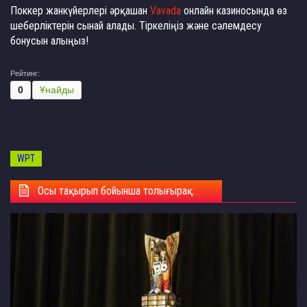
Поккер жанкүйерлері әрқашан
Vavada
онлайн казиносында өз
шеберліктерін сынай алады. Тіркеліңіз және сәлемдесу
бонусын алыңыз!
Рейтинг:
0
Ұнайды
WPT
Осы тақырып бойынша толығырақ: