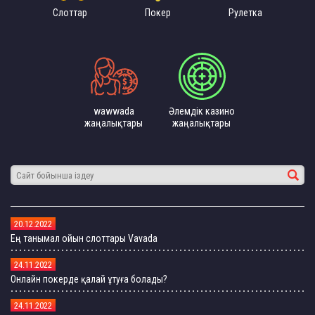
Слоттар
Покер
Рулетка
wawwada
Әлемдік казино
жаңалықтары
жаңалықтары
20.12.2022
Ең танымал ойын слоттары Vavada
24.11.2022
Онлайн покерде қалай ұтуға болады?
24.11.2022