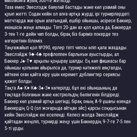
миллионға жуық 300-ге жеткізді.
Таза емес Эвеслэдж баяулай бастады және көп ұзамай оны
қуып жетті. Содан кейін ол алға-артқа жүрді, ірі турнирлердегі
матчтарда жиі орын алатындай, ешбір ойыншы, әсіресе Бакнер,
екіншісін жеңе алмады. Тіпті 20-дан аз қол қалса да, Бакнерде
3-тен 1-ге дейін чип болды, бірақ біз бәріміз покерде тез
өзгеретінін білеміз.
Таңғажайып қол №390, ерлер тіпті чипсы өліп қала жаздады.
Эвеслэйдж 9♣-4♣ префлоппен барлығын ауыстырды, ал
Бакнер J♠-T♥ арқылы қоңырау шалды. Ең көп фишкасы бар
ойыншы қолынан айырылса да, турнир нәтижелі аяқталды,
өйткені оған қайта кіру үшін керемет дублингтер сериясы
қажет болды.
Тақта A♠-K♦-K♣-3♠-3♦ көтерілді, бұл екі ойыншының да
тақтада болғанын және кастрюльдің бөлінгенін білдіреді.
Бакнер көп ұзамай артқа шегінді, бірақ оның А-9 ұшағы өзенде
Бакнердің Q-Q (ол жоғарыда айтқан эйс) қарсы соққысынан
кейін Эвеслэйдж екі еселенді. Келесі жолда Эвеслэйдж
қайтадан жеңіліп, турнирді жеңу үшін Бакнердің 9-7-ге 7-5 пен
5-ті ұрды.