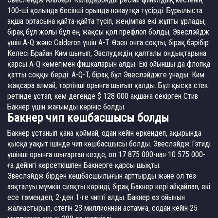
100-ші қолында бесінші орында нокаутқа түсірді. Бұрылыста
ақша ортасына қайта-қайта түсіп, жеңімпаз екі жұпты ұрлады,
бірақ бұл жолы бұл ең жақсы қол префлоп болды, Эвеслэйдж
үшін A-Q және Calderon үшін A-T. Өзен онға соқты, бірақ бәрібір.
Келесі Брайан Ким шығып, Эвслудждің қалталы ондықтарына
қарсы A-Q көмегімен фишкаларын алды. Екі ойыншы да флопқа
қатты соққы берді: A-Q-T, бірақ бұл Эвеслэйджге ұнады. Ким
жақсара алмай, төртінші орынға шығып қалды. Бұл қысқа стек
ретінде ұстап, кем дегенде $ 128 000 ақшаға секірген Стив
Бакнер үшін жағымды көрініс болды.
Бакнер чип көшбасшысы болды
Бакнер ұстанып қана қоймай, одан кейін өркендеп, ақырында
қысқа уақыт ішінде чип көшбасшысы болды. Эвеслэйдж Гэтиді
үшінші орынға шығарған кезде, ол 17 875 000-нан 10 575 000-
ға дейінгі көрсеткішпен Бакнерге қарсы шықты.
Эвеслэйдж бірден көшбасшылығын арттырды және ол тез
аяқталуы мүмкін сияқты көрінді, бірақ Бакнер кері айқайлап, екі
есе төмендеп, 2-ден 1-ге чипті алды. Бакнер өз ойынын
жалғастырып, стегін 23 миллионнан астамға, содан кейін 25