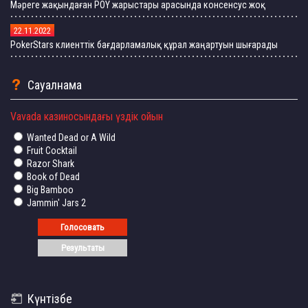
Мәреге жақындаған POY жарыстары арасында консенсус жоқ
22.11.2022
PokerStars клиенттік бағдарламалық құрал жаңартуын шығарады
Сауалнама
Vavada казиносындағы үздік ойын
Wanted Dead or A Wild
Fruit Cocktail
Razor Shark
Book of Dead
Big Bamboo
Jammin' Jars 2
Күнтізбе