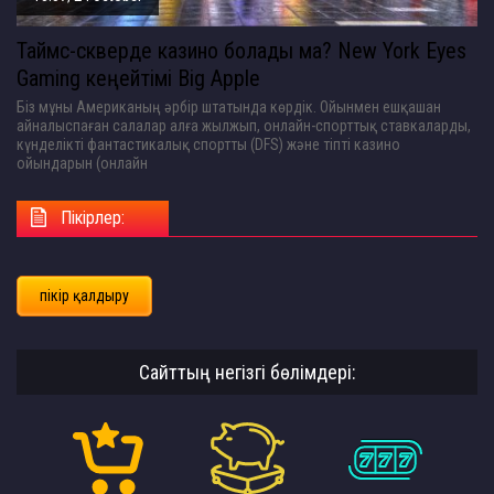
Таймс-скверде казино болады ма? New York Eyes
Gaming кеңейтімі Big Apple
Біз мұны Американың әрбір штатында көрдік. Ойынмен ешқашан
айналыспаған салалар алға жылжып, онлайн-спорттық ставкаларды,
күнделікті фантастикалық спортты (DFS) және тіпті казино
ойындарын (онлайн
Пікірлер:
пікір қалдыру
Сайттың негізгі бөлімдері: