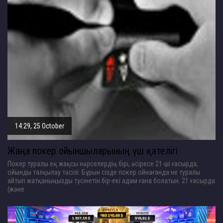
14:29, 25 October
Жаңа покер ойыншыларының үш қателігі
Покер туралы ең жақсы нәрселердің бірі, әсіресе 21-ші ғасырда,
ойынды талқылау тәсілі. Бұрын сізде покер ойнағанда не туралы
айтып жатқаныңызды түсінетін бір-екі адам ғана болатын. 21 ғасырда
(және