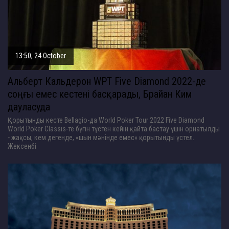
13:50, 24 October
Альберт Кальдерон WPT Five Diamond 2022-де
соңғы емес кестені басқарады, Брайан Ким
дауласуда
Қорытынды кесте Bellagio-да World Poker Tour 2022 Five Diamond
World Poker Classis-те бүгін түстен кейін қайта бастау үшін орнатылды
- жақсы, кем дегенде, «шын мәнінде емес» қорытынды үстел.
Жексенбі