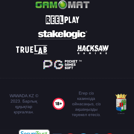
Егер сіз
WAWADA.KZ ©
казинода
2023. Барлық
ойнасаңыз, сіз
құқықтар
ақшаңызды
қорғалған.
тәуекел етесіз.