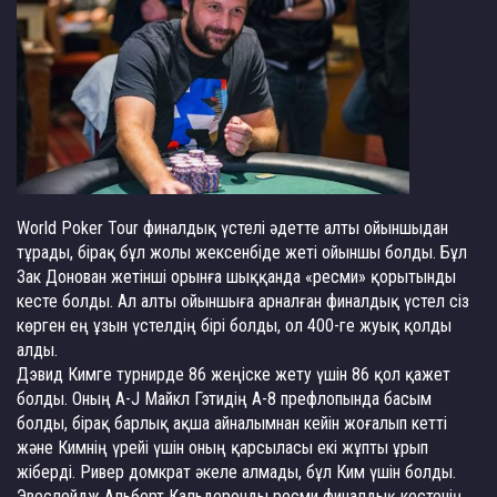
World Poker Tour финалдық үстелі әдетте алты ойыншыдан
тұрады, бірақ бұл жолы жексенбіде жеті ойыншы болды. Бұл
Зак Донован жетінші орынға шыққанда «ресми» қорытынды
кесте болды. Ал алты ойыншыға арналған финалдық үстел сіз
көрген ең ұзын үстелдің бірі болды, ол 400-ге жуық қолды
алды.
Дэвид Кимге турнирде 86 жеңіске жету үшін 86 қол қажет
болды. Оның A-J Майкл Гэтидің A-8 префлопында басым
болды, бірақ барлық ақша айналымнан кейін жоғалып кетті
және Кимнің үрейі үшін оның қарсыласы екі жұпты ұрып
жіберді. Ривер домкрат әкеле алмады, бұл Ким үшін болды.
Эвеслейдж Альберт Кальдеронды ресми финалдық кестенің