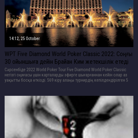
14:12, 25 October
WPT Five Diamond World Poker Classic 2022: Соңғы
30 ойыншыға дейін Брайан Ким жетекшілік етеді
Сәрсенбіде 2022 World Poker Tour Five Diamond World Poker Classic
негізгі оқиғасы үшін карталарды эфирге шығарғаннан кейін олар аз
уақытты босқа өткізді. 569 кіру алаңы турнирдің кепілдендірілген 5