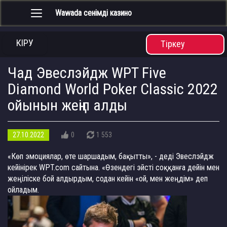
Wawada сенімді казино
Toggle
navigation
КІРУ
Тіркеу
Чад Эвеслэйдж WPT Five
Diamond World Poker Classic 2022
ойынын жеңіп алды
27.10.2022
0
1 553
«Көп эмоциялар, өте шаршадым, бақытты», - деді Эвеслэйдж
кейінірек WPT.com сайтына. «Өзендегі эйсті соққанға дейін мен
жеңіліске бой алдырдым, содан кейін «ой, мен жеңдім» деп
ойладым.