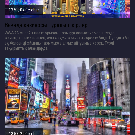
13:51, 04 October
Вавада казиносы туралы пікірлер
VAVADA онлайн-платформасы нарыққа салыстырмалы түрде
жақында шыққанымен, өзін жақсы жағынан көрсете білді. Бұл үшін біз
ең белсенді ойыншыларымызға алғыс айтуымыз керек. Түрлі
тақырыптық алаңдарда
13:57, 24 October