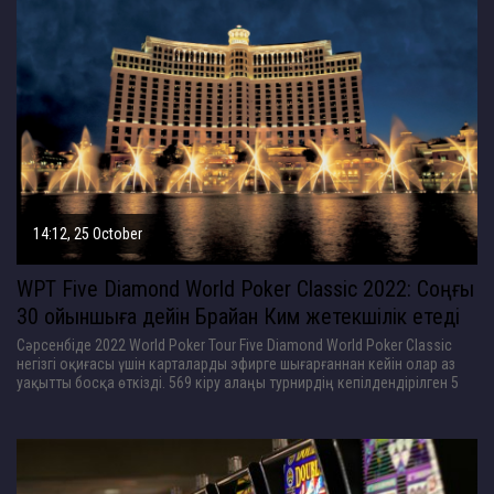
14:12, 25 October
WPT Five Diamond World Poker Classic 2022: Соңғы
30 ойыншыға дейін Брайан Ким жетекшілік етеді
Сәрсенбіде 2022 World Poker Tour Five Diamond World Poker Classic
негізгі оқиғасы үшін карталарды эфирге шығарғаннан кейін олар аз
уақытты босқа өткізді. 569 кіру алаңы турнирдің кепілдендірілген 5