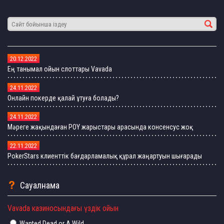
20.12.2022
Ең танымал ойын слоттары Vavada
24.11.2022
Онлайн покерде қалай ұтуға болады?
24.11.2022
Мәреге жақындаған POY жарыстары арасында консенсус жоқ
22.11.2022
PokerStars клиенттік бағдарламалық құрал жаңартуын шығарады
Сауалнама
Vavada казиносындағы үздік ойын
Wanted Dead or A Wild