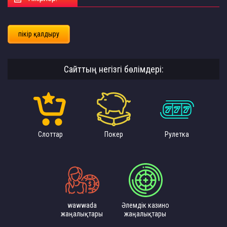
пікір қалдыру
Сайттың негізгі бөлімдері:
Слоттар
Покер
Рулетка
wawwada
Әлемдік казино
жаңалықтары
жаңалықтары