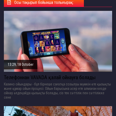
Осы тақырып бойынша толығырақ:
13:29, 18 October
Телефоннан VAVADA қалай ойнауға болады
Казино ойындары - бұл бірнеше сағатқа созылуы мүмкін өте қызықты
және құмар ойын процесі. Ойын барысына әсер ете алмаған кезде
ойнау әлдеқайда қызықты болады, сіз тек сәттілік пен сәттілікке
сене