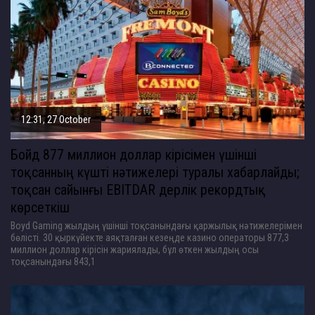
12:31, 27 October
Бойд 877 миллион доллар кірісімен үшінші
тоқсанның күшті нәтижелері туралы хабарлайды;
тоқсан сайынғы EBITDAR дерлік рекордтық
көрсеткіш
Boyd Gaming жылдың үшінші тоқсанындағы қаржылық нәтижелерімен
бөлісті. 30 қыркүйекте аяқталған кезеңде казино операторы 877,3
миллион доллар кірісін жариялады, бұл өткен жылдың осы
тоқсанындағы 843,1