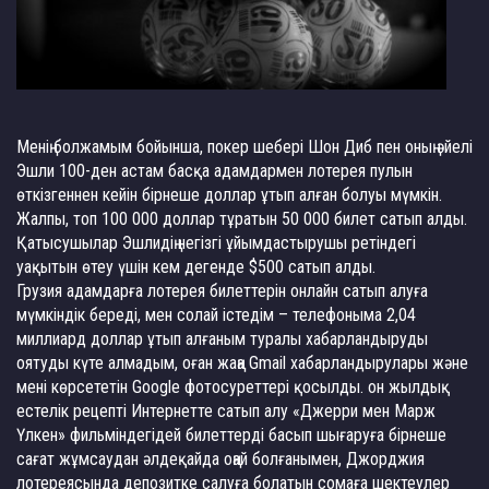
Менің болжамым бойынша, покер шебері Шон Диб пен оның әйелі
Эшли 100-ден астам басқа адамдармен лотерея пулын
өткізгеннен кейін бірнеше доллар ұтып алған болуы мүмкін.
Жалпы, топ 100 000 доллар тұратын 50 000 билет сатып алды.
Қатысушылар Эшлидің негізгі ұйымдастырушы ретіндегі
уақытын өтеу үшін кем дегенде $500 сатып алды.
Грузия адамдарға лотерея билеттерін онлайн сатып алуға
мүмкіндік береді, мен солай істедім – телефоныма 2,04
миллиард доллар ұтып алғаным туралы хабарландыруды
оятуды күте алмадым, оған жаңа Gmail хабарландырулары және
мені көрсететін Google фотосуреттері қосылды. он жылдық
естелік рецепті Интернетте сатып алу «Джерри мен Марж
Үлкен» фильміндегідей билеттерді басып шығаруға бірнеше
сағат жұмсаудан әлдеқайда оңай болғанымен, Джорджия
лотереясында депозитке салуға болатын сомаға шектеулер