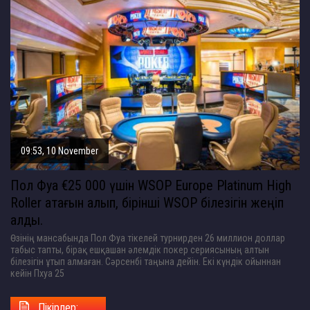
09:53, 10 November
Пол Фуа €25 000 үшін WSOP Europe Platinum High
Roller атағын алып, бірінші WSOP білезігін жеңіп
алды.
Өзінің мансабында Пол Фуа тікелей турнирден 26 миллион доллар
табыс тапты, бірақ ешқашан әлемдік покер сериясының алтын
білезігін ұтып алмаған. Сәрсенбі таңына дейін. Екі күндік ойыннан
кейін Пхуа 25
Пікірлер: