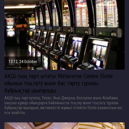
13:12, 24 October
АҚШ-тың төрт штаты Metaverse Casino Slotie
ойынын тоқтату және бас тарту туралы
бұйрықтар шығарады
АҚШ-тың төрт штаты, Техас, Нью-Джерси, Кентукки және Алабама
заңсыз құмар ойындарға байланысты тоқтау және тоқтату туралы
бұйрықтар шығарып, метаверсте жұмыс істейтін Slotie казиносын екі
есе азайтты.