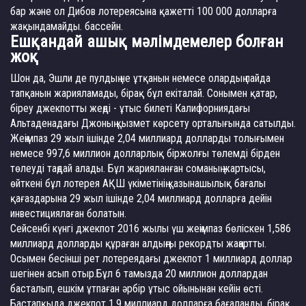
бар және ол Дибов лотереясына қажетті 100 000 долларға
жақындамайды. бассейн.
Ешқандай ашық мәлімдемелер болған
жоқ
Шон да, Эшли де пулдың не ұтқанын немесе олардың пайда
тапқанын жарияламады, бірақ бұл екіталай. Сонымен қатар,
біреу джекпотты жеңді - ұтыс билеті Калифорниядағы
Альтаденадағы Джоның қызмет көрсету орталығында сатылды.
Жеңімпаз 29 жыл ішінде 2,04 миллиард долларды толығымен
немесе 997,6 миллион долларлық біржолғы төлемді бірден
төлеуді таңдай алады. Бұл жарияланған соманың жартысы,
өйткені бұл лотерея АҚШ үкіметінің қазынашылық бағалы
қағаздарына 29 жыл ішінде 2,04 миллиард долларға дейін
инвестициялаған болатын.
Сейсенбі күнгі джекпот 2016 жылы үш жеңімпаз бөліскен 1,586
миллиард долларды құраған алдыңғы рекордты жаңартты.
Осымен бесінші рет лотереядағы джекпот 1 миллиард доллар
шегінен асып отыр.Бұл 6 тамызда 20 миллион доллардан
басталып, ешкім ұтпаған әрбір ұтыс ойынынан кейін өсті.
Бастапқыда джекпот 1,9 миллиард долларға бағаланды, бірақ