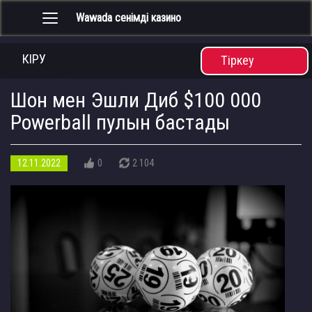
Wawada сенімді казино
Toggle
navigation
КІРУ
Тіркеу
Шон мен Эшли Диб $100 000
Powerball пулын бастады
12.11.2022
0
2 104