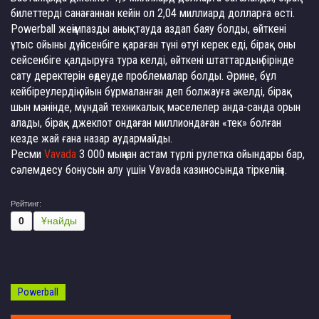
билеттерді санағаннан кейін ол 2,04 миллиард долларға өсті.
Powerball жеңімпазды анықтауда аздап баяу болды, өйткені
ұтыс ойыны дүйсенбіге қараған түні өтуі керек еді, бірақ оны
сейсенбіге қалдыруға тура келді, өйткені штаттардың бірінде
сату деректерін өңдеуде проблемалар болды. Әрине, бұл
кейбіреулердің ойын бұрмаланған деп болжауға әкелді, бірақ
шын мәнінде, мұндай техникалық мәселелер анда-санда орын
алады, бірақ джекпот ондаған миллиондаған «тек» болған
кезде жай ғана назар аудармайды.
Ресми
Vavada
3 000 мыңнан астам түрлі рулетка ойындары бар,
сәлемдесу бонусын алу үшін Vavada казиносында тіркеліңіз.
Рейтинг:
0
Ұнайды
Powerball